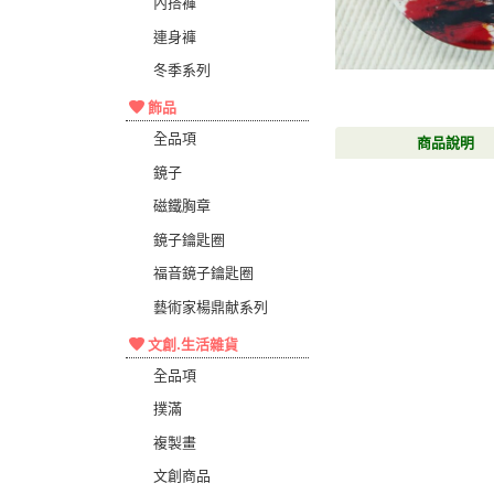
內搭褲
連身褲
冬季系列
飾品
全品項
商品說明
鏡子
磁鐵胸章
鏡子鑰匙圈
福音鏡子鑰匙圈
藝術家楊鼎献系列
文創.生活雜貨
全品項
撲滿
複製畫
文創商品