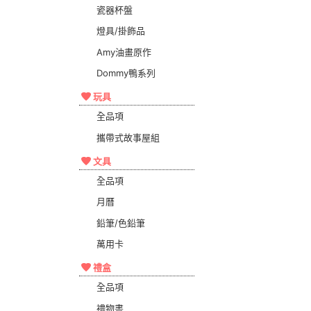
瓷器杯盤
燈具/掛飾品
Amy油畫原作
Dommy鴨系列
玩具
全品項
攜帶式故事屋組
文具
全品項
月曆
鉛筆/色鉛筆
萬用卡
禮盒
全品項
禮物書