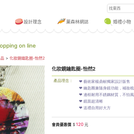
設計理念
菓森林網誌
婚禮小物
ping on line
飾品
>
化妝鏡鑰匙圈-怡然2
化妝鏡鑰匙圈-怡然2
產品理念：
❤ 藝術家楊鼎献獨家設計販售
❤ 鑰匙圈兼隨身鏡功能，補妝
❤ 邊框耐用不銹鋼材質，不怕
❤ 鏡面超清晰
❤ 送禮自用好大方
120
會員優惠價
$
元