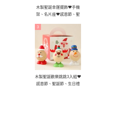
木製聖誕幸運擺飾❤手機
架、名片座❤感恩節、聖
誕節、生日禮
3
木製聖誕歡樂跳跳3入組❤
感恩節、聖誕節、生日禮