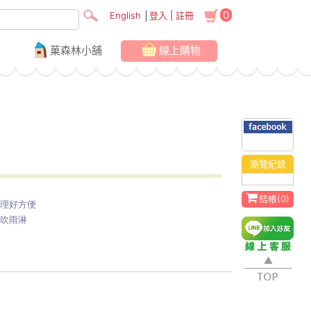
0
English
│
登入
|
註冊
菓森林小舖
線上購物
瀏覽紀錄
結帳(
0
)
梳理好方便
風吹雨淋