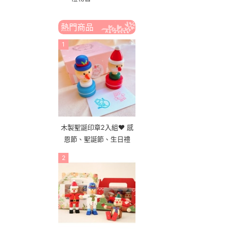
熱門商品
1
木製聖誕印章2入組❤ 感
恩節、聖誕節、生日禮
2