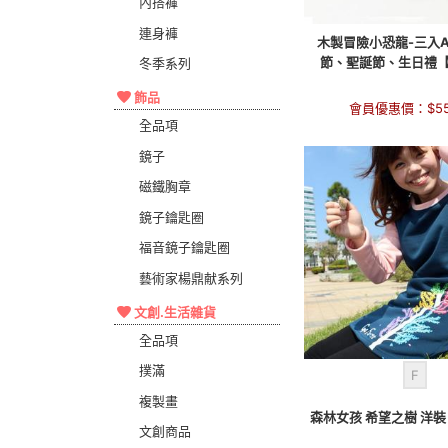
內搭褲
連身褲
木製冒險小恐龍-三入A
節、聖誕節、生日禮
冬季系列
飾品
會員優惠價：
$
5
全品項
鏡子
磁鐵胸章
鏡子鑰匙圈
福音鏡子鑰匙圈
藝術家楊鼎献系列
文創.生活雜貨
全品項
撲滿
F
複製畫
森林女孩 希望之樹 洋
文創商品