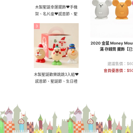
木製聖誕幸運擺飾❤手機
架、名片座❤感恩節、聖
誕節、生日禮
3
2020 金鼠 Money Mo
滿 存錢筒 擺飾【
建議售價：
$
6
會員優惠價：
$
5
木製聖誕歡樂跳跳3入組❤
感恩節、聖誕節、生日禮