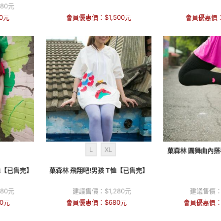
080
元
0
元
會員優惠價：
$
1,500
元
會員優惠價
L
XL
菓森林 圓舞曲內
恤【已售完】
菓森林 飛翔吧!男孩 T恤【已售完】
080
元
建議售價：
$
1,280
元
建議售價
0
元
會員優惠價：
$
680
元
會員優惠價