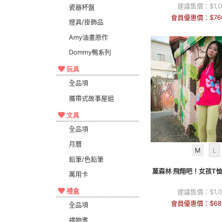
建議售價：
$
1,
瓷器杯盤
會員優惠價：
$
76
燈具/掛飾品
Amy油畫原作
Dommy鴨系列
玩具
全品項
攜帶式故事屋組
文具
全品項
月曆
M
L
鉛筆/色鉛筆
菓森林 飛翔吧！女孩T
萬用卡
禮盒
建議售價：
$
1,
會員優惠價：
$
68
全品項
禮物書