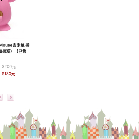
 Mouse吉米鼠 撲
（莓果粉）【已售
】
：
$
200
元
：
$
180
元