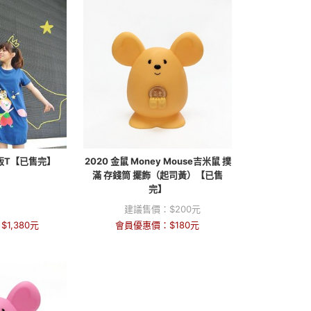
版T【已售完】
2020 金鼠 Money Mouse吉米鼠 撲
滿 存錢筒 擺飾（起司黃）【已售
完】
建議售價：
$
200
元
：
$
1,380
元
會員優惠價：
$
180
元