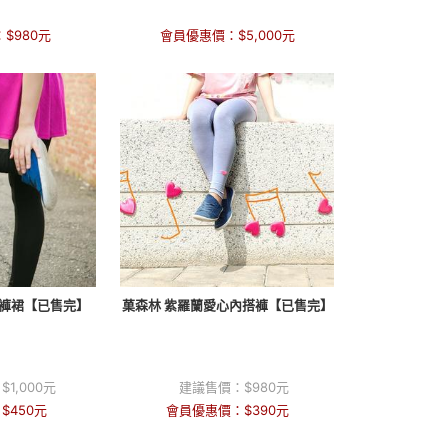
：
$
980
元
會員優惠價：
$
5,000
元
搭褲裙【已售完】
菓森林 紫羅蘭愛心內搭褲【已售完】
：
$
1,000
元
建議售價：
$
980
元
：
$
450
元
會員優惠價：
$
390
元