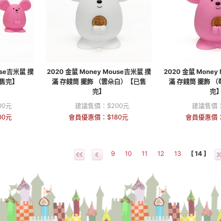
use吉米鼠 撲
2020 金鼠 Money Mouse吉米鼠 撲
2020 金鼠 Money
已售完】
滿 存錢筒 擺飾 （雲朵白）【已售
滿 存錢筒 擺飾 
完】
完
00
元
建議售價：
$
200
元
建議售價
00
元
會員優惠價：
$
180
元
會員優惠價
9
10
11
12
13
[ 14 ]