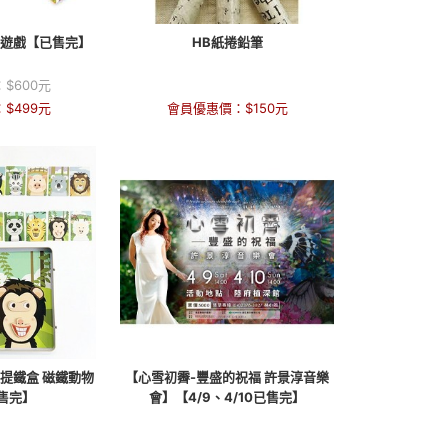
上遊戲【已售完】
HB紙捲鉛筆
：
$
600
元
：
$
499
元
會員優惠價：
$
150
元
手提鐵盒 磁鐵動物
【心雪初霽-豐盛的祝福 許景淳音樂
售完】
會】【4/9、4/10已售完】