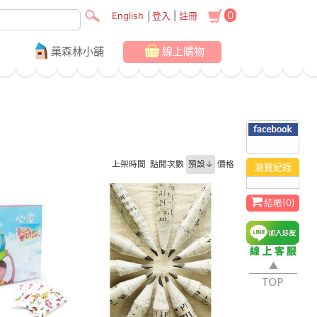
0
English
│
登入
|
註冊
菓森林小舖
線上購物
上架時間
點閱次數
預設↓
價格
瀏覽紀錄
結帳(
0
)