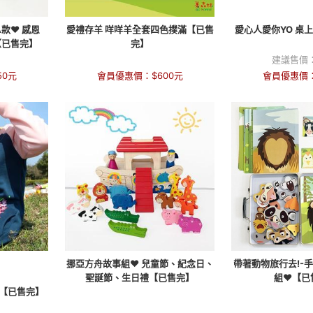
款❤ 感恩
愛禮存羊 咩咩羊全套四色撲滿【已售
愛心人愛你YO 桌
【已售完】
完】
建議售價
50
元
會員優惠價：
$
600
元
會員優惠價
挪亞方舟故事組❤ 兒童節、紀念日、
帶著動物旅行去!-
聖誕節、生日禮【已售完】
組❤【已
裝【已售完】