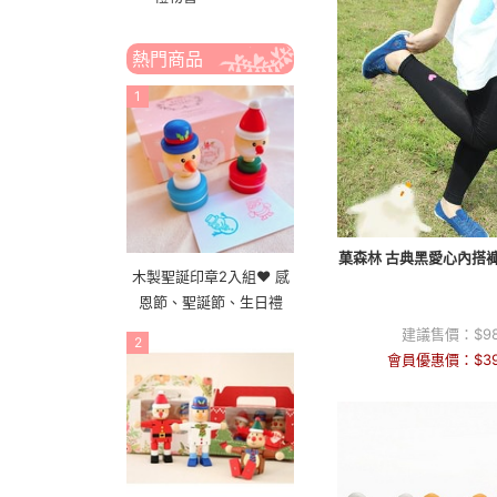
熱門商品
1
菓森林 古典黑愛心內搭
木製聖誕印章2入組❤ 感
恩節、聖誕節、生日禮
建議售價：
$
9
2
會員優惠價：
$
3