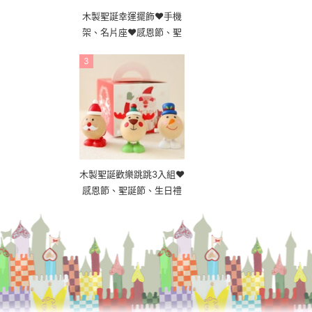
木製聖誕幸運擺飾❤手機
架、名片座❤感恩節、聖
誕節、生日禮
3
木製聖誕歡樂跳跳3入組❤
感恩節、聖誕節、生日禮