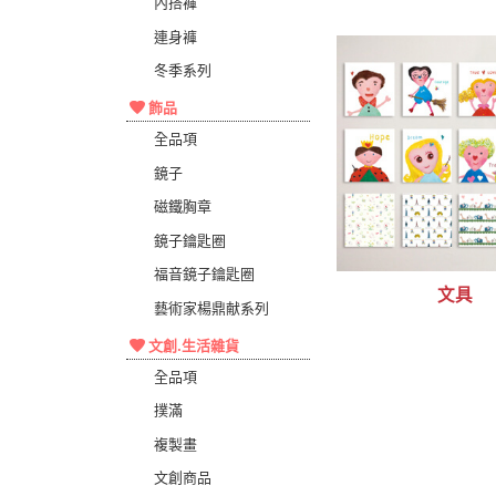
內搭褲
連身褲
冬季系列
飾品
全品項
鏡子
磁鐵胸章
鏡子鑰匙圈
福音鏡子鑰匙圈
文具
藝術家楊鼎献系列
文創.生活雜貨
全品項
撲滿
複製畫
文創商品