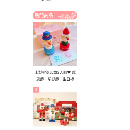
熱門商品
1
木製聖誕印章2入組❤ 感
恩節、聖誕節、生日禮
2