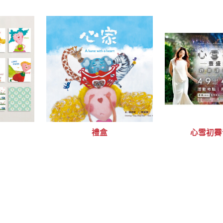
禮盒
心雪初霽