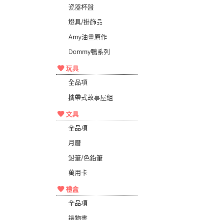
瓷器杯盤
燈具/掛飾品
Amy油畫原作
Dommy鴨系列
玩具
全品項
攜帶式故事屋組
文具
全品項
月曆
鉛筆/色鉛筆
萬用卡
禮盒
全品項
禮物書