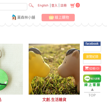
0
English
│
登入
|
註冊
菓森林小舖
線上購物
瀏覽紀錄
結帳(
0
)
品
文創.生活雜貨