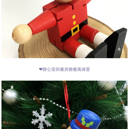
❤辦公室與書房療癒風佈置