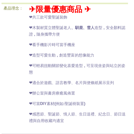
✈限量優惠商品 ✈
產品理念：
❤共三款可愛聖誕裝飾
❤木製材質立體聖誕老人
、馴鹿、雪人
造型 , 安全顏料認
證 , 隨身攜帶方便
❤看手機影片時可當手機座
❤造型可愛生動 , 創造豐富的想像能力
❤
可輕易扭動關節變化喜愛造型 , 可呈現坐姿與站立的姿
態
❤適合於遊戲、語言教學、名片與便條紙展示呈列
❤辦公室與書房療癒風佈置
❤可當DIY素材(例如:聖誕樹裝置)
❤感恩節、聖誕節、情人節、生日送禮、紀念日、節日送
禮與自用收藏均適宜