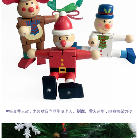
❤每套共三款 ,
木製材質立體聖誕老人
、馴鹿、雪人
造型 , 隨身攜帶方便