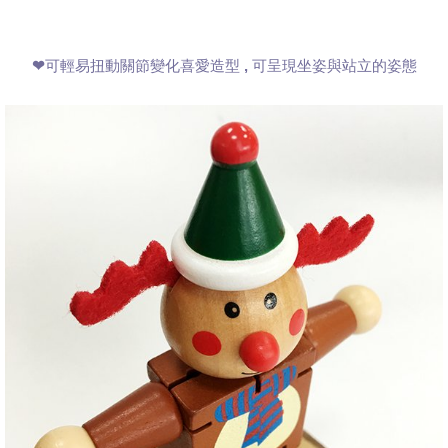
❤
可輕易扭動關節變化喜愛造型 , 可呈現坐姿與站立的姿態