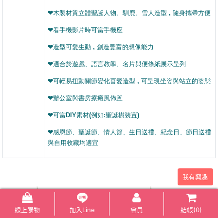
❤木製材質立體聖誕人物、馴鹿、雪人造型 , 隨身攜帶方便
❤看手機影片時可當手機座
❤造型可愛生動 , 創造豐富的想像能力
❤適合於遊戲、語言教學、名片與便條紙展示呈列
❤
可輕易扭動關節變化喜愛造型 , 可呈現坐姿與站立的姿態
❤辦公室與書房療癒風佈置
❤可當DIY素材(例如:聖誕樹裝置)
❤感恩節、聖誕節、情人節、生日送禮、紀念日、節日送禮
與自用收藏均適宜
我有興趣
線上購物
加入Line
會員
結帳(
0
)