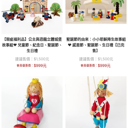
【瑕疵福利品】公主與恐龍立體城堡
聖誕節的由來：小小耶穌降生故事組
故事組❤ 兒童節、紀念日、聖誕節、
❤ 感恩節、聖誕節、生日禮【已完
生日禮
售】
建議售價：
$
1,500
元
建議售價：
$
1,500
元
$
999
元
$
999
元
會員優惠價：
會員優惠價：