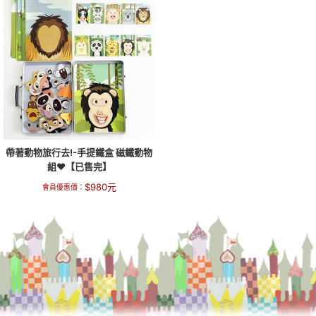
帶著動物旅行去!-手提鐵盒 磁鐵動物
組❤【已售完】
$
980
元
會員優惠價：