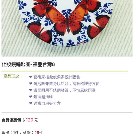
化妝鏡鑰匙圈-福疊台灣6
產品理念：
❤ 藝術家楊鼎献獨家設計販售
❤ 鑰匙圈兼隨身鏡功能，補妝梳理好方便
❤ 邊框耐用不銹鋼材質，不怕風吹雨淋
❤ 鏡面超清晰
❤ 送禮自用好大方
120
會員優惠價
$
元
售出：
1
件 / 剩餘：
29
件