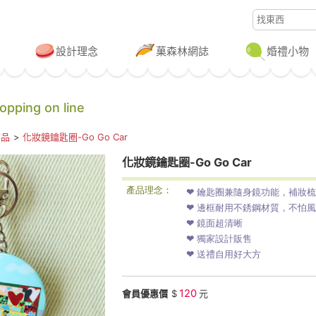
設計理念
菓森林網誌
婚禮小物
ping on line
飾品
>
化妝鏡鑰匙圈-Go Go Car
化妝鏡鑰匙圈-Go Go Car
產品理念：
❤ 鑰匙圈兼隨身鏡功能，補妝
❤ 邊框耐用不銹鋼材質，不怕
❤ 鏡面超清晰
❤ 獨家設計販售
❤ 送禮自用好大方
120
會員優惠價
$
元