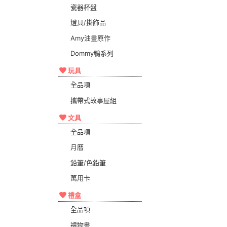
瓷器杯盤
燈具/掛飾品
Amy油畫原作
Dommy鴨系列
玩具
全品項
攜帶式故事屋組
文具
全品項
月曆
鉛筆/色鉛筆
萬用卡
禮盒
全品項
禮物書