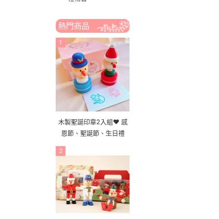
熱門商品
1
木製聖誕印章2入組❤ 感
恩節、聖誕節、生日禮
2