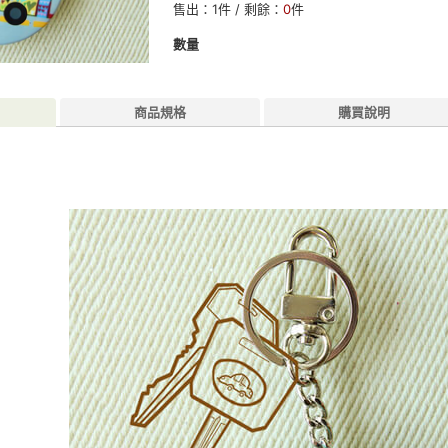
售出：
1
件 / 剩餘：
0
件
數量
商品規格
購買說明