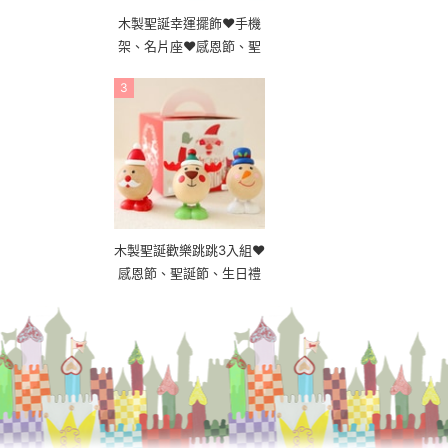
木製聖誕幸運擺飾❤手機
架、名片座❤感恩節、聖
誕節、生日禮
3
木製聖誕歡樂跳跳3入組❤
感恩節、聖誕節、生日禮