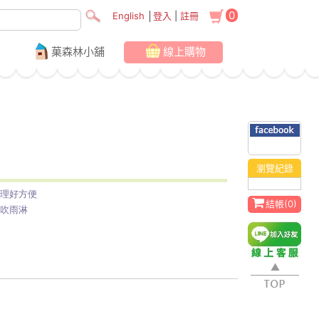
0
English
│
登入
|
註冊
菓森林小舖
線上購物
瀏覽紀錄
梳理好方便
結帳(
0
)
風吹雨淋