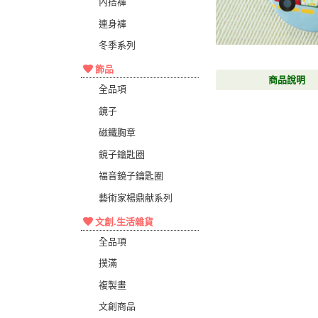
內搭褲
連身褲
冬季系列
飾品
商品說明
全品項
鏡子
磁鐵胸章
鏡子鑰匙圈
福音鏡子鑰匙圈
藝術家楊鼎献系列
文創.生活雜貨
全品項
撲滿
複製畫
文創商品