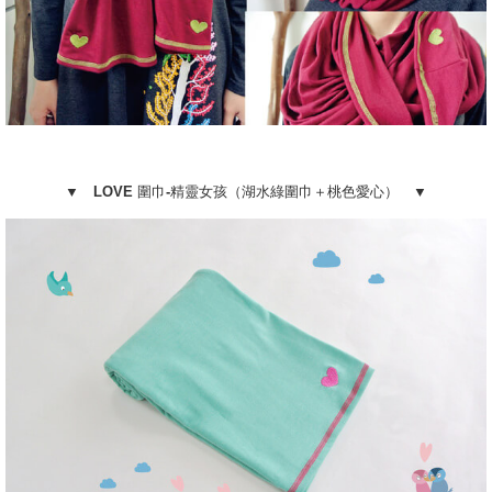
▼ LOVE 圍巾-精靈女孩（湖水綠圍巾＋桃色愛心） ▼