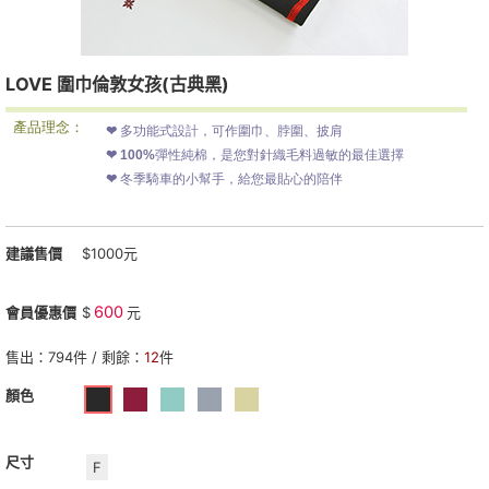
LOVE 圍巾
倫敦女孩(古典黑)
產品理念：
❤ 多功能式設計，
可作圍巾、脖圍、披肩
❤ 100%彈性純棉，是您對針織毛料過敏的最佳選擇
❤ 冬季騎車的小幫手，給您最貼心的陪伴
建議售價
$1000元
600
會員優惠價
$
元
售出：
794
件 / 剩餘：
12
件
顏色
尺寸
F