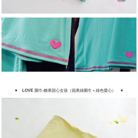
▼ LOVE 圍巾-糖果甜心女孩（蘋果綠圍巾＋綠色愛心） ▼