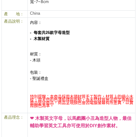
寬-7~8cm
China
產 地：
產品說明：
內容：
- 每套共26款字母造型
- 木製材質
材質：
- 木頭
包裝：
- 聖誕禮盒
特別提醒：本商品採用木頭材質手工製作，材質上的細小木
紋、與天然的色澤肌理與斑點，為天然材質無法認定為瑕疵
商品退貨商品，商品呈現顏色會因電腦螢幕有所差異，以實
際顏色為準。
產品理念：
❤
木製英文字母，
以馬戲團小丑為造型人物，最佳
輔助學習英文工具亦可使用於DIY創作素材。