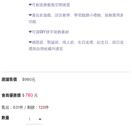
❤可創造療癒風空間佈置
❤適合於遊戲、語言教學、學習餽贈小禮物
、裝飾實用多
功能
❤可當DIY拼字裝飾素材
❤感恩節、聖誕節、情人節、生日送禮、紀念日、節日送
禮與自用收藏均適宜
建議售價
$980元
780
會員優惠價
$
元
售出：
631
件 / 剩餘：
120
件
數量