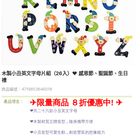
木製小丑英文字母片組（26入）❤ 感恩節、聖誕節、生日
禮
商品編號：4719853646018
✈限量商品 ８折優惠中! ✈
產品理念：
❤共二十六款小丑英文字母
❤木製材質立體造型 , 隨身攜帶方便
❤小丑造型可愛生動 , 創造豐富的想像能力