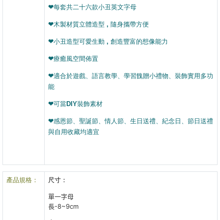
❤每套共二十六款小丑英文字母
❤木製材質立體造型 , 隨身攜帶方便
❤小丑造型可愛生動 , 創造豐富的想像能力
❤療癒風空間佈置
❤適合於遊戲、語言教學、學習餽贈小禮物
、裝飾實用多功
能
❤可當DIY裝飾素材
❤感恩節、聖誕節、情人節、生日送禮、紀念日、節日送禮
與自用收藏均適宜
產品規格：
尺寸：
單一字母
長-8~9cm