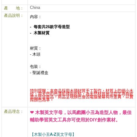
China
產 地：
產品說明：
內容：
- 每套共26款字母造型
- 木製材質
材質：
- 木頭
包裝：
- 聖誕禮盒
特別提醒：本商品採用木頭材質手工製作，材質上的細小木
紋、與天然的色澤肌理與斑點，為天然材質無法認定為瑕疵
商品退貨商品，商品呈現顏色會因電腦螢幕有所差異，以實
際顏色為準。
產品理念：
❤
木製英文字母，
以馬戲團小丑為造型人物，最佳
輔助學習英文工具亦可使用於DIY創作素材。
【木製小丑A-Z英文字母】