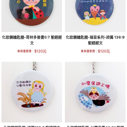
化妝鏡鑰匙圈-哥林多後書5:7 聖經經
化妝鏡鑰匙圈-福音系列-詩篇 136:9
文
聖經經文
$
120
元
$
120
元
會員優惠價：
會員優惠價：