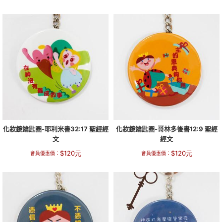
化妝鏡鑰匙圈-耶利米書32:17 聖經經
化妝鏡鑰匙圈-哥林多後書12:9 聖經
文
經文
$
120
元
$
120
元
會員優惠價：
會員優惠價：